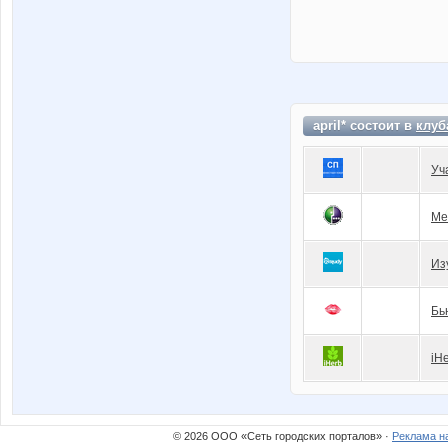
april* состоит в
клуб
Уч
Ме
Из
Бь
iH
© 2026 ООО «Сеть городских порталов» ·
Реклама н