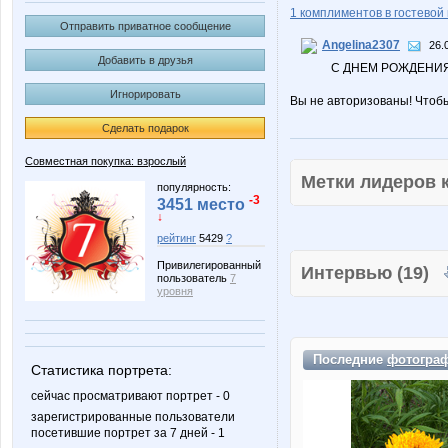
1 комплиментов в гостевой 
Отправить приватное сообщение
Angelina2307
26.
Добавить в друзья
С ДНЕМ РОЖДЕНИЯ
Игнорировать
Вы не авторизованы! Чтоб
Сделать подарок
Совместная покупка: взрослый
Метки лидеров
популярность:
-3
3451 место
↓
рейтинг
5429
?
Привилегированный
Интервью (19)
пользователь
7
уровня
Последние
фотогра
Статистика портрета:
сейчас просматривают портрет - 0
зарегистрированные пользователи
посетившие портрет за 7 дней - 1